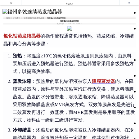


产品中心
首页
>>
产品中心
>>
福州多效连续蒸发结晶器
>> 福州氯化钴蒸发结晶器
福州氯化钴蒸发结晶器
更新时间：2025-02-15 15:38:31
氯化钴蒸发结晶器
的操作流程通常包括预热、蒸发浓缩、冷却结
晶和离心分离等步骤：
预热
：将温度≥10℃的氯化钴溶液泵送到原液罐内，由原料
泵加压后进入预热器进行预热。预热器通常采用多级预热方
式，以提高热效率。
蒸发浓缩
：预热后的氯化钴溶液被泵入
降膜蒸发器
内。在降
膜蒸发器内，原料与管外加热蒸汽进行热交换，使原料沸腾
蒸发。蒸发的水分被带走，溶液逐渐浓缩。降膜蒸发器可以
采用双效降膜蒸发或MVR蒸发方式。双效降膜蒸发是先进行
二效蒸发再进行一效蒸发，而MVR蒸发则是采用顺序的蒸发
方式，物料由一级到二级进行蒸发。
冷却结晶
：浓缩后的氯化钴溶液被送入冷却结晶器内。在冷
却结晶器内，溶液被冷却至一定温度，使其达到过饱和状