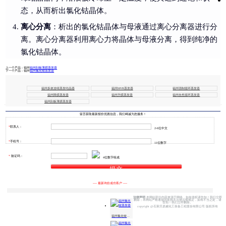
态，从而析出氯化钴晶体。
离心分离
：析出的氯化钴晶体与母液通过离心分离器进行分
离。离心分离器利用离心力将晶体与母液分离，得到纯净的
氯化钴晶体。
上一个产品：
福州
福州刮板薄膜蒸发器
下一个产品：
福州
福州氯化铵蒸发器
福州多效连续蒸发结晶器
福州MVR蒸发器
福州强制循环蒸发器
福州降膜蒸发器
福州升膜蒸发器
福州自然循环蒸发器
福州刮板薄膜蒸发器
留言获取最新报价优惠信息，我们竭诚为您服务！
*
联系人：
2-6位中文
王** 133****1123
2小时前
*
手机号：
11位数字
李** 155****4456
8小时前
刘** 156****3333
10小时前
孙** 138****5423
1天前
*
验证码：
4位数字组成
楚** 176****5876
1天前
邓** 199****6787
2天前
李** 183****4257
2天2小时前
王** 135****3569
2天5小时前
赵** 156****7582
4天前
李** 177****7356
4天8小时前
---- 最新询价成功客户 ----
王** 187****5782
5天前
边** 183****4477
5天2小时前
胡** 135****8586
5天8小时前
法律声明
本网站部分内容来源于网络，如有侵权请告知！我们立即
相关产品
地
删除；本网站严格遵循国家相关法律法规规定，如有不当之处，请
骆** 156****3658
5天10小时前
区
告知！我们立即删除。
邸** 177****5784
6天前
copyright @石家庄鼎威化工装备工程股份有限公司 版权所有
产
品
钱** 183****4477
6天4小时前
吴** 135****8586
7天前
福州氯化铵蒸发器
杨** 156****3658
7天10小时前
常** 177****5784
8天前